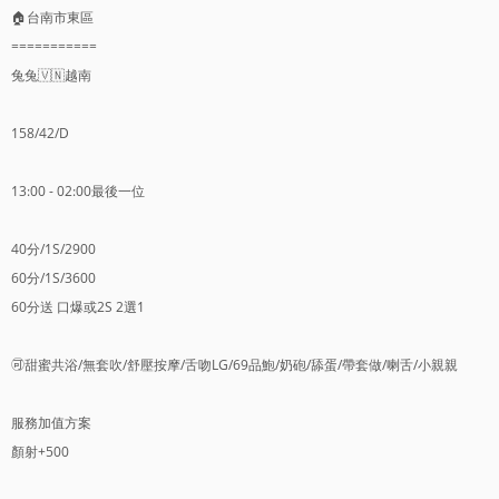
🏠台南市東區
===========
兔兔🇻🇳越南
158/42/D
13:00 - 02:00最後一位
40分/1S/2900
60分/1S/3600
60分送 口爆或2S 2選1
🉑️甜蜜共浴/無套吹/舒壓按摩/舌吻LG/69品鮑/奶砲/舔蛋/帶套做/喇舌/小親親
服務加值方案
顏射+500