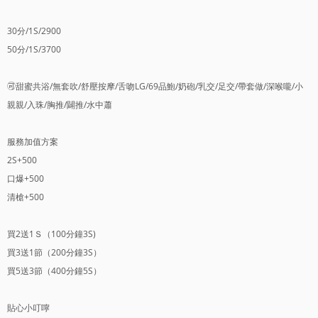
30分/1S/2900
50分/1S/3700
🉑️甜蜜共浴/無套吹/舒壓按摩/舌吻LG/69品鮑/奶砲/乳交/足交/帶套做/深喉嚨/小
親親/入珠/胸推/闢推/水中蕭
服務加值方案
2S+500
口爆+500
清槍+500
買2送1Ｓ（100分鐘3S)
買3送1節（200分鐘3S）
買5送3節（400分鐘5S）
貼心小叮嚀