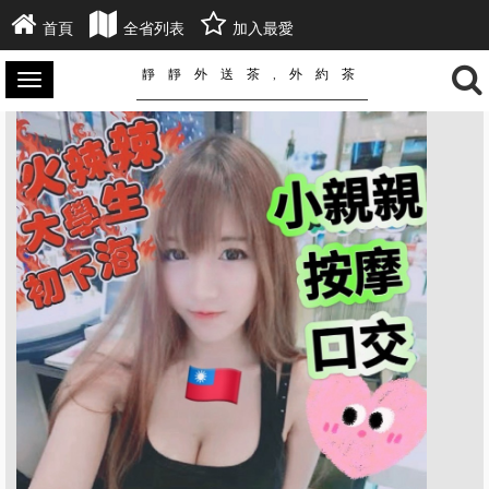
首頁
全省列表
加入最愛
靜靜外送茶,外約茶