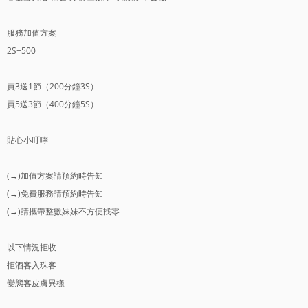
服務加值方案
2S+500
買3送1節（200分鐘3S）
買5送3節（400分鐘5S）
貼心小叮嚀
(→)加值方案請預約時告知
(→)免費服務請預約時告知
(→)請攜帶整數妹妹不方便找零
以下情況拒收
拒酒客入珠客
變態客皮膚異樣