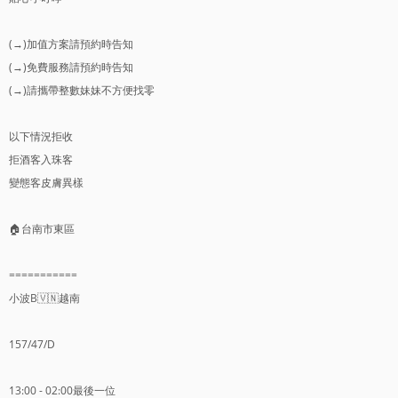
(→)加值方案請預約時告知
(→)免費服務請預約時告知
(→)請攜帶整數妹妹不方便找零
以下情況拒收
拒酒客入珠客
變態客皮膚異樣
🏠台南市東區
===========
小波B🇻🇳越南
157/47/D
13:00 - 02:00最後一位