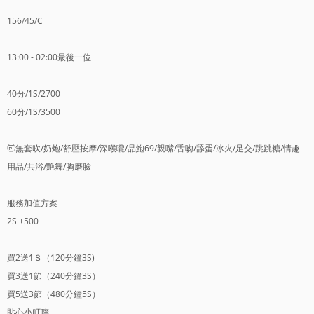
156/45/C
13:00 - 02:00最後一位
40分/1S/2700
60分/1S/3500
🉑️無套吹/奶炮/舒壓按摩/深喉嚨/品鮑69/親嘴/舌吻/舔蛋/冰火/足交/跳跳糖/情趣
用品/共浴/艷舞/胸磨臉
服務加值方案
2S +500
買2送1Ｓ（120分鐘3S)
買3送1節（240分鐘3S）
買5送3節（480分鐘5S）
貼心小叮嚀