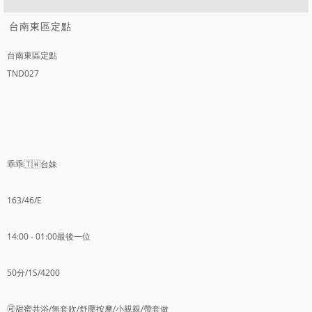
台南東區定點
台南東區定點
TND027
乖乖🇹🇼台妹
163/46/E
14:00 - 01:00最後一位
50分/1S/4200
🉑️甜蜜共浴/無套吹/舒壓按摩/小親親/帶套做