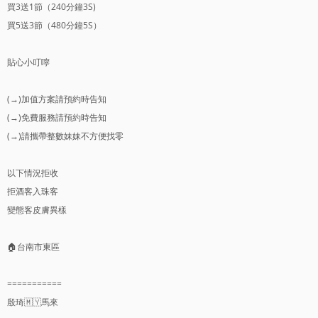
買3送1節（240分鐘3S)
買5送3節（480分鐘5S）
貼心小叮嚀
(→)加值方案請預約時告知
(→)免費服務請預約時告知
(→)請攜帶整數妹妹不方便找零
以下情況拒收
拒酒客入珠客
變態客皮膚異樣
🏠台南市東區
===========
殷琦🇲🇾馬來