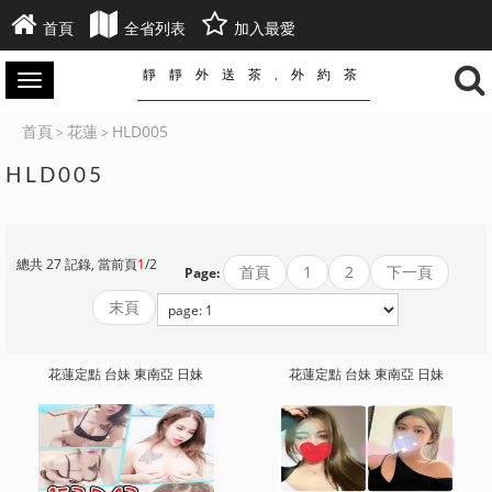
首頁
全省列表
加入最愛
靜靜外送茶,外約茶
首頁
花蓮
HLD005
>
>
HLD005
總共 27 記錄, 當前頁
1
/2
首頁
1
2
下一頁
Page:
末頁
花蓮定點 台妹 東南亞 日妹
花蓮定點 台妹 東南亞 日妹